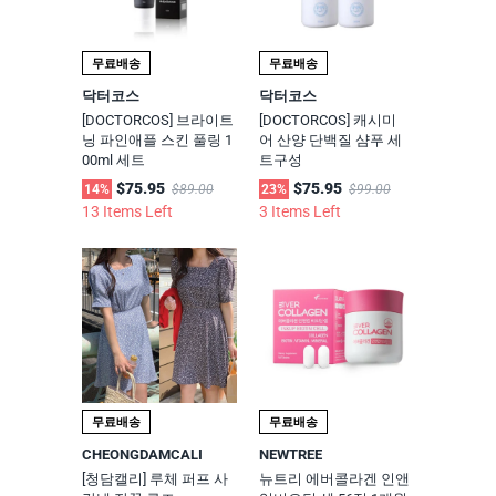
무료배송
무료배송
닥터코스
닥터코스
[DOCTORCOS] 브라이트
[DOCTORCOS] 캐시미
닝 파인애플 스킨 풀링 1
어 산양 단백질 샴푸 세
00ml 세트
트구성
$75.95
$75.95
14%
$89.00
23%
$99.00
13 Items Left
3 Items Left
무료배송
무료배송
CHEONGDAMCALI
NEWTREE
[청담캘리] 루체 퍼프 사
뉴트리 에버콜라겐 인앤