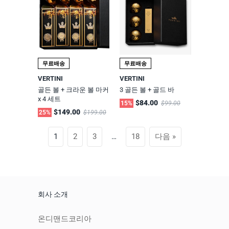
무료배송
무료배송
VERTINI
VERTINI
골든 볼 + 크라운 볼 마커
3 골든 볼 + 골드 바
x 4 세트
$84.00
15%
$99.00
$149.00
25%
$199.00
1
2
3
…
18
다음 »
회사 소개
온디맨드코리아