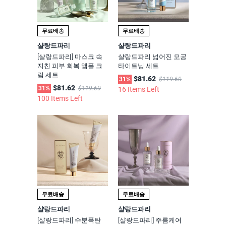
무료배송
무료배송
샬랑드파리
샬랑드파리
[샬랑드파리] 마스크 속
샬랑드파리 넓어진 모공
지친 피부 회복 앰플 크
타이트닝 세트
림 세트
$81.62
31%
$119.60
$81.62
31%
$119.60
16 Items Left
100 Items Left
무료배송
무료배송
샬랑드파리
샬랑드파리
[샬랑드파리] 수분폭탄
[샬랑드파리] 주름케어