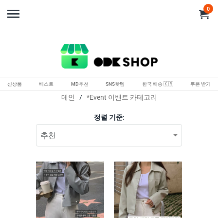
0
신상품
베스트
MD추천
SNS핫템
한국 배송 🇰🇷
쿠폰 받기
메인
/
*Event 이밴트 카테고리
정렬 기준: