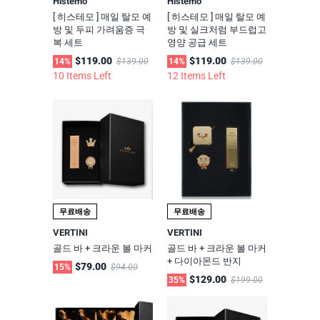
Histemo
Histemo
[ 히스테모 ] 매일 탈모 예
[ 히스테모 ] 매일 탈모 예
방 및 두피 가려움증 극
방 및 실크처럼 부드럽고
복 세트
영양 공급 세트
$119.00
$119.00
14%
$139.00
14%
$139.00
10 Items Left
12 Items Left
무료배송
무료배송
VERTINI
VERTINI
골드 바 + 크라운 볼 마커
골드 바 + 크라운 볼 마커
+ 다이아몬드 반지
$79.00
15%
$94.00
$129.00
35%
$199.00