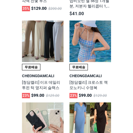
각넥 잔꽃 루즈
업비오틴 셀 56정 1개월
분, 저분자 헬리콥터 1,00
$129.00
35%
$200.00
0mg, 피부와 기초건강
$41.00
무료배송
무료배송
CHEONGDAMCALI
CHEONGDAMCALI
[청담캘리] 이프 데일리
[청담캘리] 크로스토 잭
투핀 턱 옆지퍼 슬랙스
모노키니 수영복
$99.00
$99.00
23%
$129.00
23%
$129.00