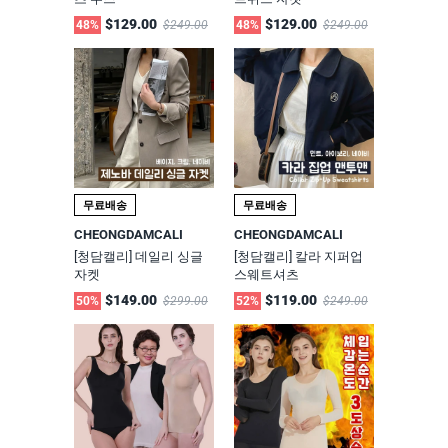
$129.00
$129.00
48%
$249.00
48%
$249.00
무료배송
무료배송
CHEONGDAMCALI
CHEONGDAMCALI
[청담캘리] 데일리 싱글
[청담캘리] 칼라 지퍼업
자켓
스웨트셔츠
$149.00
$119.00
50%
$299.00
52%
$249.00