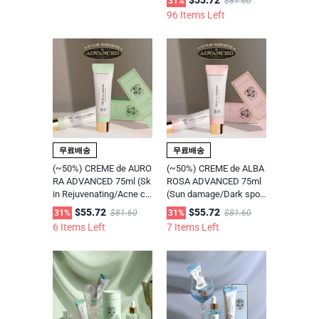
31%
$81.60
96 Items Left
무료배송
무료배송
(~50%) CREME de AURO
(~50%) CREME de ALBA
RA ADVANCED 75ml (Sk
ROSA ADVANCED 75ml
in Rejuvenating/Acne ca
(Sun damage/Dark spot
re) 대용량 트러블성 여
care) 대용량 기미 잡티
$55.72
$55.72
31%
$81.60
31%
$81.60
드름 피부 개선 크림
개선 크림
6 Items Left
7 Items Left