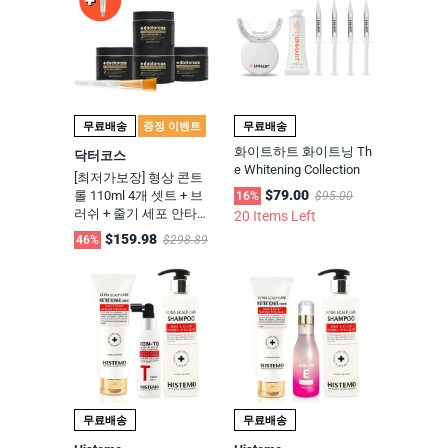
무료배송
증정 이벤트
무료배송
화이트하트 화이트닝 Th
닥터코스
e Whitening Collection
[최저가보장] 형상 콘트
$79.00
롤 110ml 4개 셋트 + 브
16%
$95.00
러쉬 + 줄기 세포 안타티
20 Items Left
신 아이크림 1개
$159.98
46%
$298.89
무료배송
무료배송