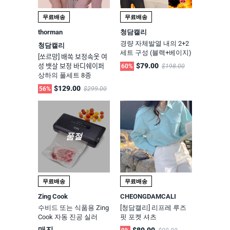
무료배송
무료배송
thorman
청담캘리
경량 자체발열 내의 2+2
청담캘리
세트 구성 (블랙+베이지)
[쏘르망] 배쏙 보정속옷 여
$79.00
성 뱃살 보정 바디쉐이퍼
60%
$198.00
상하의 풀세트 8종
$129.00
56%
$299.00
품절
무료배송
무료배송
Zing Cook
CHEONGDAMCALI
수비드 또는 식품용 Zing
[청담캘리] 리프레 루즈
Cook 자동 진공 실러
핏 포켓 셔츠
매진
$89.90