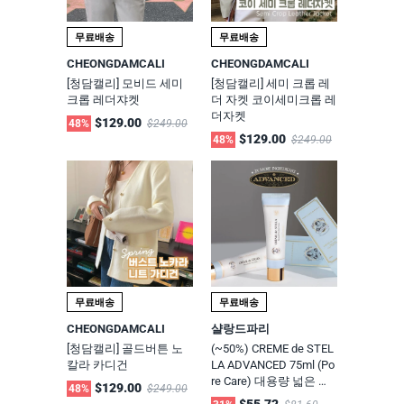
무료배송
무료배송
CHEONGDAMCALI
CHEONGDAMCALI
[청담캘리] 모비드 세미
[청담캘리] 세미 크롭 레
크롭 레더쟈켓
더 자켓 코이세미크롭 레
더자켓
$129.00
48%
$249.00
$129.00
48%
$249.00
무료배송
무료배송
CHEONGDAMCALI
샬랑드파리
[청담캘리] 골드버튼 노
(~50%) CREME de STEL
칼라 카디건
LA ADVANCED 75ml (Po
re Care) 대용량 넓은 모
$129.00
48%
$249.00
공 축소 크림
$55.72