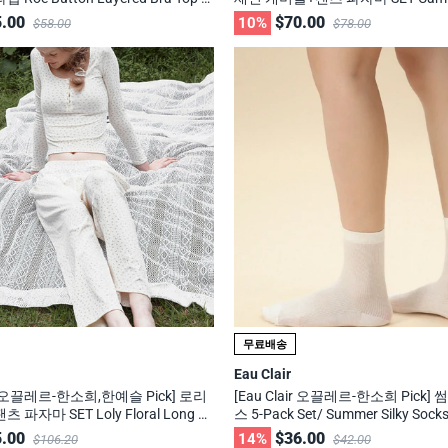
9cm 화제의 브랜드
amisole + Pants Pajama Set / 무
.00
$70.00
10%
$58.00
$78.00
화제의 브랜드
무료배송
Eau Clair
air 오끌레르-한소희,한예슬 Pick] 로리
[Eau Clair 오끌레르-한소희 Pick]
츠 파자마 SET Loly Floral Long Sl
스 5-Pack Set/ Summer Silky Socks
+ Pants Pajama Set / 무신사, 29cm
t / 무신사, 29cm 화제의 브랜드
.00
$36.00
14%
$106.20
$42.00