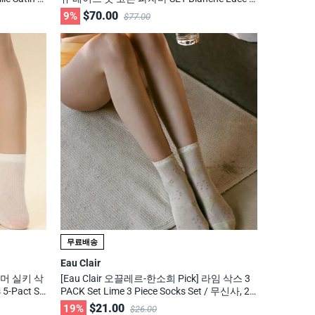
신사, 29cm
hort Cotton Pajama Set / 무신사, 29cm 화제
$70.00
9%
$77.00
의 브랜드
무료배송
Eau Clair
 썸머 실키 삭
[Eau Clair 오끌레르-한소희 Pick] 라임 삭스 3
 5-Pact Se
PACK Set Lime 3 Piece Socks Set / 무신사, 29
cm 화제의 브랜드
$21.00
19%
$26.00