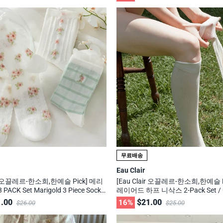
랜드
무료배송
Eau Clair
air 오끌레르-한소희,한예슬 Pick] 메리
[Eau Clair 오끌레르-한소희,한예슬 P
ACK Set Marigold 3 Piece Socks
레이어드 하프 니삭스 2-Pack Set / C
신사, 29cm 화제의 브랜드
red Half knee Socks 2-Pack Set/
.00
$21.00
16%
$26.00
$25.00
m 화제의 브랜드