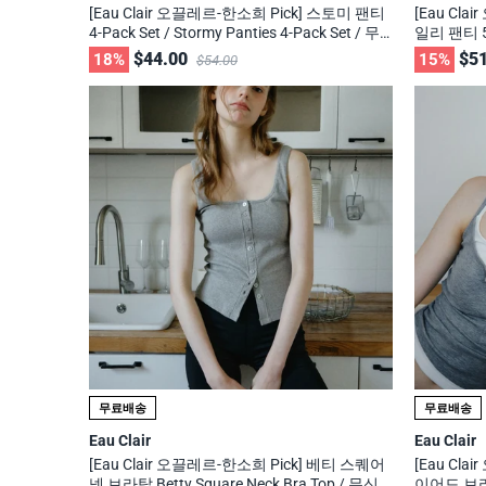
[Eau Clair 오끌레르-한소희 Pick] 스토미 팬티
[Eau Cl
4-Pack Set / Stormy Panties 4-Pack Set / 무
일리 팬티 5-P
신사, 29cm 화제의 브랜드
ties 5-P
$44.00
$51
18%
15%
$54.00
무료배송
무료배송
Eau Clair
Eau Clair
[Eau Clair 오끌레르-한소희 Pick] 베티 스퀘어
[Eau Cl
넥 브라탑 Betty Square Neck Bra Top / 무신
이어드 브라탑 