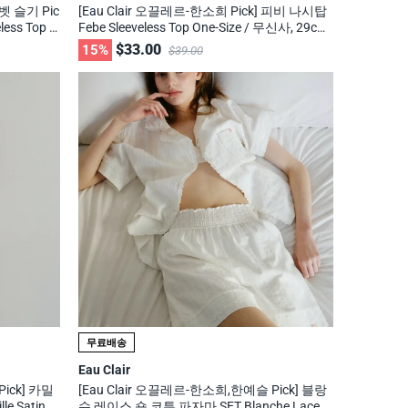
벳 슬기 Pic
[Eau Clair 오끌레르-한소희 Pick] 피비 나시탑
ess Top /
Febe Sleeveless Top One-Size / 무신사, 29cm
화제의 브랜드
$33.00
15%
$39.00
무료배송
Eau Clair
ick] 카밀
[Eau Clair 오끌레르-한소희,한예슬 Pick] 블랑
 Satin C
슈 레이스 숏 코튼 파자마 SET Blanche Lace S