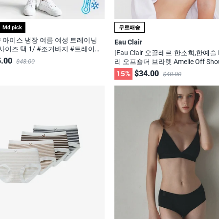
Md pick
무료배송
* 아이스 냉장 여름 여성 트레이닝
Eau Clair
이즈 택 1/ #조거바지 #트레이닝
[Eau Clair 오끌레르-한소희,한예슬 
링바지 #링클프리
.00
$48.00
리 오프숄더 브라렛 Amelie Off Shoul
tte -무신사, 29cm 화제의 브랜드
$34.00
15%
$40.00