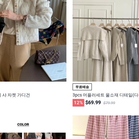
무료배송
 샤 자켓 가디건
3pcs 머플러세트 울소재 디테일(다
$69.99
12%
$79.99