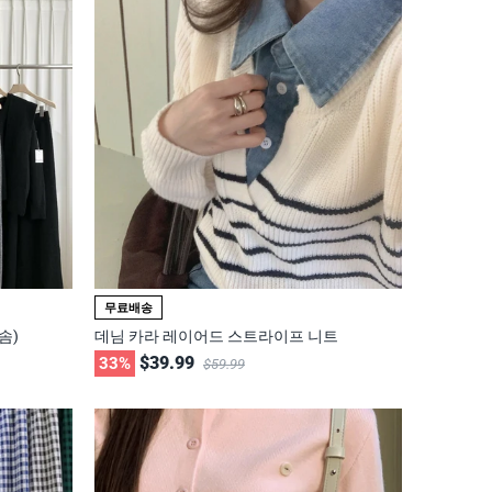
무료배송
솜)
데님 카라 레이어드 스트라이프 니트
$39.99
33%
$59.99