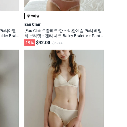
무료배송
Eau Clair
Pick]아멜
[Eau Clair 오끌레르-한소희,한예슬 Pick] 베일
der Brale
리 브라렛 + 팬티 세트 Bailey Bralette + Panty
Set -무신사, 29cm 화제의 브랜드
$42.00
19%
$52.00