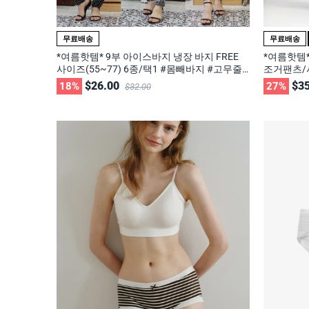
무료배송
무료배송
*여름핫템* 9부 아이스바지 냉장 바지 FREE
*여름핫템
사이즈(55~77) 6종/택1 #몸빼바지 #고무줄
조거팬츠/사
바지 #셔링바지 #홈웨어
바지 #셔
$26.00
$35
18%
27%
$32.00