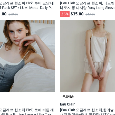
air 오끌레르-한소희 Pick] 루미 모달 데
[Eau Clair 오끌레르-한소희, 레드벨
ack SET / LUMI Modal Daily Pan
k] 로지 롱 나시탑 Rosy Long Sleevel
ack Set / 무신사, 29cm 화제의 브랜드
무신사, 29cm 화제의 브랜드
.00
$35.00
25%
$60.00
$47.00
무료배송
Eau Clair
air 오끌레르-한소희 Pick] 로에 버튼 레
[Eau Clair 오끌레르-한소희,한예슬 P
Roe Button Layered Bra Top /
새틴 캐미솔+팬츠 파자마 SET Camille