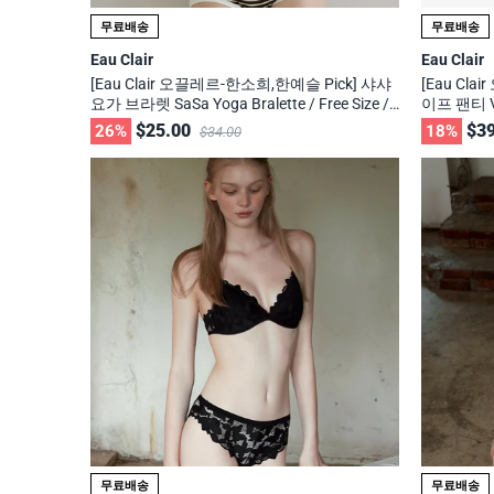
무료배송
무료배송
Eau Clair
Eau Clair
[Eau Clair 오끌레르-한소희,한예슬 Pick] 샤샤
[Eau Cl
요가 브라렛 SaSa Yoga Bralette / Free Size /
이프 팬티 V2
무신사, 29cm 화제의 브랜드
9cm 화제
$25.00
$39
26%
18%
$34.00
무료배송
무료배송