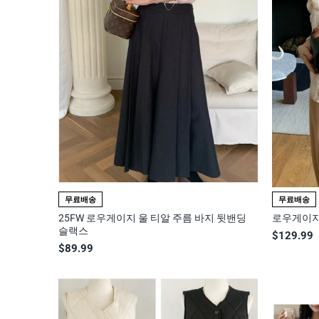
무료배송
무료배송
25FW 로우게이지 울 티알 주름 바지 뒷밴딩
로우게이지
슬랙스
$129.99
$89.99