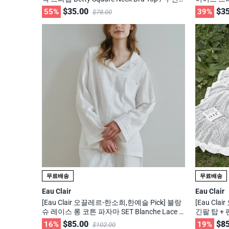
사, 29cm 화제의 브랜드
무신사, 2
$35.00
$35
55%
39%
$78.00
무료배송
무료배송
Eau Clair
Eau Clair
[Eau Clair 오끌레르-한소희,한예슬 Pick] 블랑
[Eau Cl
슈 레이스 롱 코튼 파자마 SET Blanche Lace L
긴팔 탑 + 팬
ong Cotton Pajama Set / 무신사, 29cm 화제
eeve Top 
$85.00
$85
16%
19%
$102.00