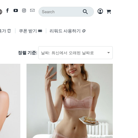
특가 ⏰
쿠폰 받기 🎟️
리워드 사용하기 🪙
정렬 기준: