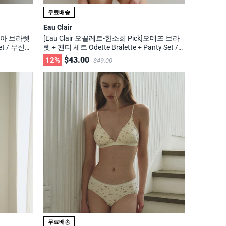
무료배송
Eau Clair
 레아 브라렛
[Eau Clair 오끌레르-한소희 Pick]오데뜨 브라
Set / 무신사,
렛 + 팬티 세트 Odette Bralette + Panty Set /
무신사, 29cm 화제의 브랜드
$43.00
12%
$49.00
무료배송