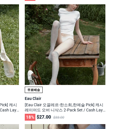
무료배송
Eau Clair
ick] 캐시
[Eau Clair 오끌레르-한소희,한예슬 Pick] 캐시
ash Laye
레이어드 오버 니삭스 2-Pack Set / Cash Laye
 무신사, 29c
red Over Knee Socks 2-Pack Set/ 무신사, 29c
$27.00
18%
$33.00
m 화제의 브랜드