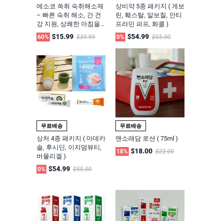
에소코 쏙취 숙취해소제
상비약 5종 패키지 ( 게보
– 빠른 숙취 해소, 간 건
린, 훼스탈, 알보칠, 안티
강 지원, 상쾌한 아침을
프라민 파프, 화콜 )
위한 건강기능식품
$15.99
$54.99
60%
$39.99
0%
$55.00
무료배송
무료배송
상처 4종 패키지 ( 마데카
맨소래담 로션 ( 75ml )
솔, 후시딘, 이지덤뷰티,
$18.00
18%
$22.00
버물리겔 )
$54.99
0%
$55.00