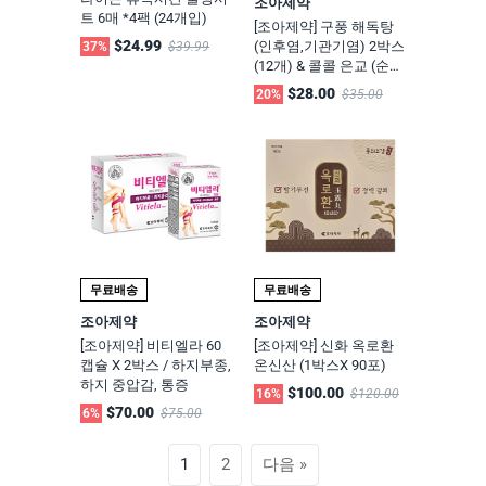
조아제약
트 6매 *4팩 (24개입)
[조아제약] 구풍 해독탕
$24.99
(인후염,기관기염) 2박스
37%
$39.99
(12개) & 콜콜 은교 (순수
생약 성분 목감기 치료
$28.00
20%
$35.00
제) 2박스 (20캡슐)
무료배송
무료배송
조아제약
조아제약
[조아제약] 비티엘라 60
[조아제약] 신화 옥로환
캡슐 X 2박스 / 하지부종,
온신산 (1박스X 90포)
하지 중압감, 통증
$100.00
16%
$120.00
$70.00
6%
$75.00
1
2
다음 »