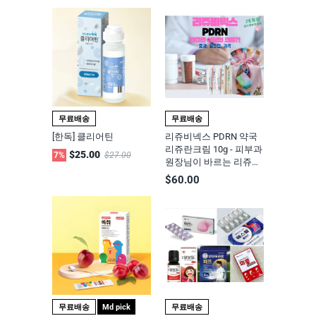
무료배송
무료배송
[한독] 클리어틴
리쥬비넥스 PDRN 약국
리쥬란크림 10g - 피부과
$25.00
7%
$27.00
원장님이 바르는 리쥬란
재생 특화된 고기능성 크
$60.00
림
무료배송
Md pick
무료배송