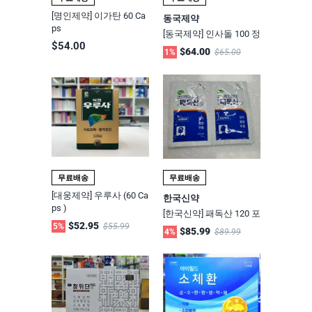
[명인제약] 이가탄 60 Ca
동국제약
ps
[동국제약] 인사돌 100 정
$54.00
$64.00
1%
$65.00
무료배송
무료배송
[대웅제약] 우루사 (60 Ca
한국신약
ps )
[한국신약] 패독산 120 포
$52.95
5%
$55.99
$85.99
4%
$89.99