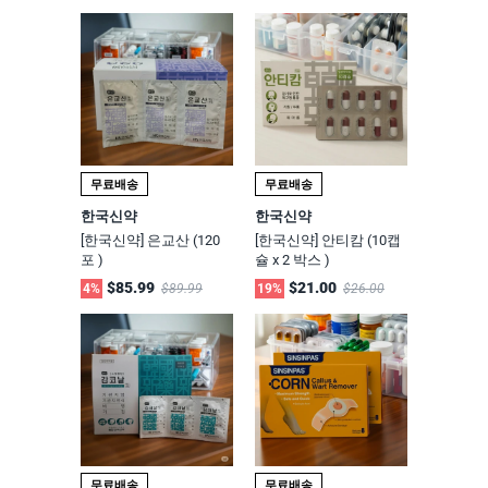
무료배송
무료배송
한국신약
한국신약
[한국신약] 은교산 (120
[한국신약] 안티캄 (10캡
포 )
슐 x 2 박스 )
$85.99
$21.00
4%
$89.99
19%
$26.00
무료배송
무료배송