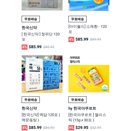
무료배송
무료배송
[아이월드] 소체환 - 120
한국신약
포
[ 한국신약 ] 청위단 120
$85.99
포
4%
$89.99
$85.99
4%
$89.99
무료배송
무료배송
한국신약
hy 한국야쿠르트
[한국신약] 맥담 120포 (
[한국야쿠르트 ] 젤리스
맥문동탕 )
틱 (15g x 30포 )
$85.99
$29.95
4%
$89.99
9%
$32.99