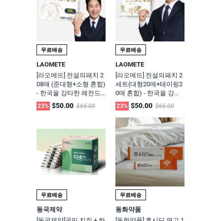
무료배송
무료배송
LAOMETE
LAOMETE
[라오메뜨] 전설의패치 2
[라오메뜨] 전설의패치 2
08매 (준대형+소형 혼합)
세트(대형20매+테이핑2
- 한국을 강타한 레전드
0매 혼합) - 한국을 강타
파스, 무릎 어깨 허리 관
한 레전드 파스, 프리미
$50.00
$50.00
23%
$65.00
23%
$65.00
절근육 통증 케어 쿨 한
엄 스포츠, 무릎 발목 손
방 통증패치
목 손가락 종아리 팔꿈치
엘보 골프 테니스 배드민
턴 런닝 축구 헬스 등산
근육 테이프, 통증 케어
쿨 한방 통증패치)
무료배송
무료배송
동국제약
동화약품
[동국제약]국민 치질 + 하
[동화약품] 후시딘 연고 1