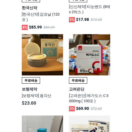
[신신제약] 티눈밴드 (8매
한국신약
x 2박스 )
[한국신약] 감코날 (120
$17.98
포 )
5%
$19.00
$85.99
4%
$89.99
무료배송
무료배송
보령제약
고려은단
[보령제약] 용각산
[고려은단] 메가도스 C 3
000mg ( 100포 )
$23.00
$69.90
3%
$72.60