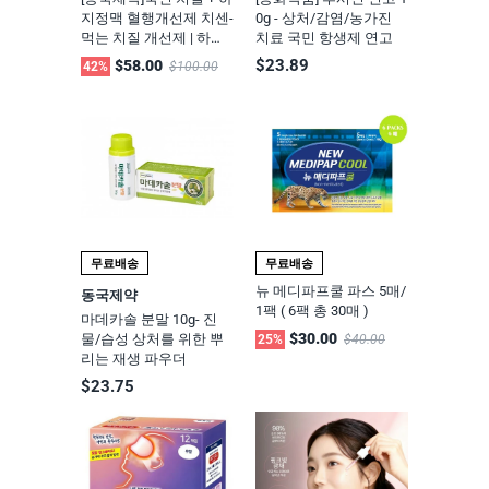
지정맥 혈행개선제 치센-
0g - 상처/감염/농가진
먹는 치질 개선제 | 하지
치료 국민 항생제 연고
정맥 120캡슐(2개월분)
$23.89
$58.00
42%
$100.00
무료배송
무료배송
뉴 메디파프쿨 파스 5매/
동국제약
1팩 ( 6팩 총 30매 )
마데카솔 분말 10g- 진
$30.00
물/습성 상처를 위한 뿌
25%
$40.00
리는 재생 파우더
$23.75