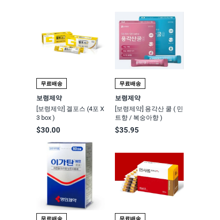
무료배송
무료배송
보령제약
보령제약
[보령제약] 겔포스 (4포 X
[보령제약] 용각산 쿨 ( 민
3 box )
트향 / 복숭아향 )
$30.00
$35.95
무료배송
무료배송