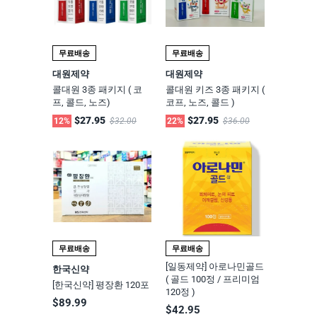
무료배송
무료배송
대원제약
대원제약
콜대원 3종 패키지 ( 코
콜대원 키즈 3종 패키지 (
프, 콜드, 노즈)
코프, 노즈, 콜드 )
$27.95
$27.95
12%
$32.00
22%
$36.00
무료배송
무료배송
[일동제약] 아로나민골드
한국신약
( 골드 100정 / 프리미엄
[한국신약] 평장환 120포
120정 )
$89.99
$42.95