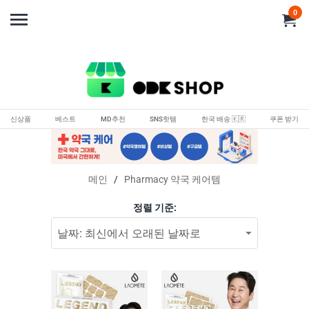
0
신상품
베스트
MD추천
SNS핫템
한국 배송 🇰🇷
쿠폰 받기
메인
/
Pharmacy 약국 케어템
정렬 기준: