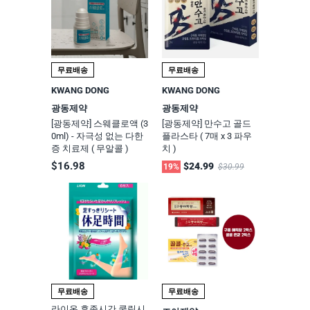
무료배송
무료배송
KWANG DONG
KWANG DONG
광동제약
광동제약
[광동제약] 스웨클로액 (3
[광동제약] 만수고 골드
0ml) - 자극성 없는 다한
플라스타 ( 7매 x 3 파우
증 치료제 ( 무알콜 )
치 )
$16.98
$24.99
19%
$30.99
무료배송
무료배송
라이온 휴족시간 쿨링시