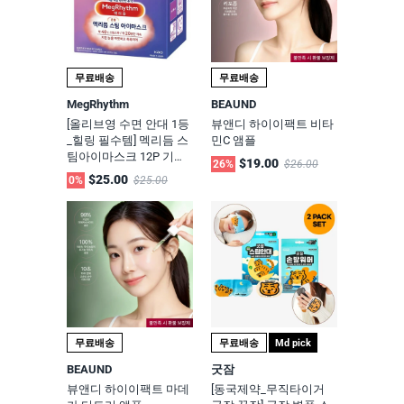
무료배송
무료배송
MegRhythm
BEAUND
[올리브영 수면 안대 1등
뷰앤디 하이이팩트 비타
_힐링 필수템] 멕리듬 스
민C 앰플
팀아이마스크 12P 기획
$19.00
26%
$26.00
세트 - 무향, 라벤더향 택
$25.00
0%
$25.00
1
무료배송
무료배송
Md pick
BEAUND
굿잠
뷰앤디 하이이팩트 마데
[동국제약_무직타이거