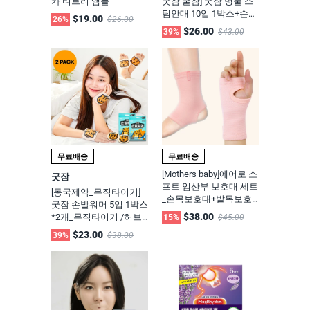
카 티트리 앰플
굿잠 꿀잠] 굿잠 병풀 스
팀안대 10입 1박스+손발
$19.00
26%
$26.00
워머 5입 1박스
$26.00
39%
$43.00
무료배송
무료배송
[Mothers baby]에어로 소
굿잠
프트 임산부 보호대 세트
[동국제약_무직타이거]
_손목보호대+발목보호
굿잠 손발워머 5입 1박스
대+무릎보호대 3종 세트
$38.00
*2개_무직타이거 /허브
15%
$45.00
(윈디핑크)
손 발 온찜질팩, 수족냉
$23.00
39%
$38.00
증 완화