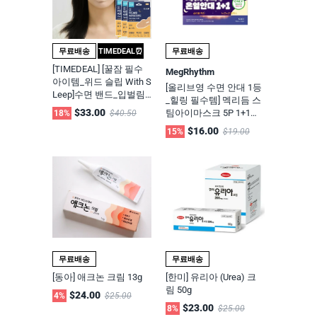
무료배송
TIMEDEAL⏰
무료배송
[TIMEDEAL] [꿀잠 필수
MegRhythm
아이템_위드 슬립 With S
[올리브영 수면 안대 1등
Leep]수면 밴드_입벌림
_힐링 필수템] 멕리듬 스
방지 & 숙면 입막음, 무호
$33.00
팀아이마스크 5P 1+1기
18%
$40.50
흡 코골이 방지 테이프_
획 세트- 라벤더향
$16.00
15%
$19.00
2개 세트/3개 세트
무료배송
무료배송
[동아] 애크논 크림 13g
[한미] 유리아 (Urea) 크
림 50g
$24.00
4%
$25.00
$23.00
8%
$25.00