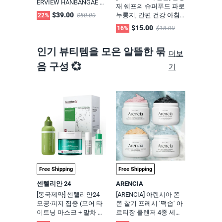
ERVIEW HANBANGAE 1
재 쉐프의 슈퍼푸드 파로
MIN HAIR COLOR DYE ,
$39.00
누룽지, 간편 건강 아침
22%
$50.00
10Pack (자연갈색 5호,
식 33g x 10회분(10인분)
$15.00
16%
$18.00
흑갈색 7호 중 선택))
인기 뷰티템을 모은 알뜰한 묶
더보
음 구성 💞
기
Free Shipping
Free Shipping
센텔리안 24
ARENCIA
[동국제약] 센텔리안24
[ARENCIA] 아렌시아 쫀
모공·피지 집중 (포어 타
쫀 찰기 프레시 ‘떡솝’ 아
이트닝 마스크 + 말차 필
르티장 클렌저 4종 세트
링젤 + 더블 타이트닝 앰
#각질관리 #노폐물제거