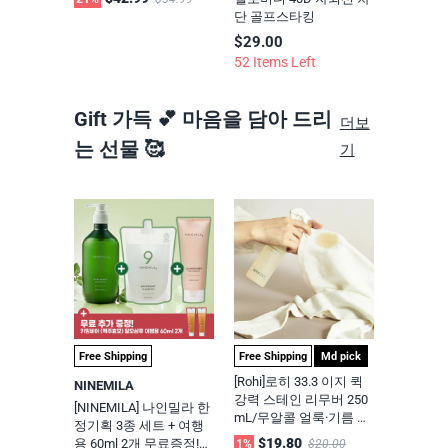
단 골프스타킹
$29.00
52 Items Left
Gift 가득 💕 마음을 담아 드리
더보
는 선물 🥰
기
Free Shipping
Free Shipping
Md pick
[Rohi]로히 33.3 이지 퀵
NINEMILA
강력 스테인 리무버 250
[NINEMILA] 나인밀라 한
mL/무알콜 얼룩·기름 분
정기획 3종 세트 + 여행
해 저자극 제거제 33.3 E
$19.80
용 60ml 2개 무료증정!
1%
$20.00