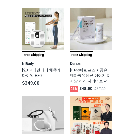
Free Shipping
Free Shipping
InBody
Denps
[인바디] 인바디 체중계
[Denps] 덴프스 X 공유
다이얼 H30
덴마크유산균 이야기 체
지방 제거 다이어트 서포
$349.00
트 1박스 (28캡슐-1개월
$48.00
28%
$67.00
분)