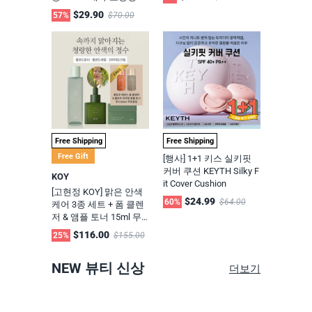
asy Quick Stain Remove
(애플민트 딥 쿨링 샴푸
$29.90
57%
$70.00
r [무료배송+CP-1트리트
본품 500ml + 리필 500m
머트 25ml 증정]
l + 카밍비어 맥주효모 트
리트먼트 220ml) #지성
두피 #탈모기능성
Free Shipping
Free Shipping
Free Gift
[행사] 1+1 키스 실키핏
커버 쿠션 KEYTH Silky F
KOY
it Cover Cushion
[고현정 KOY] 맑은 안색
$24.99
60%
$64.00
케어 3종 세트 + 폼 클렌
저 & 앰플 토너 15ml 무
료증정
$116.00
25%
$155.00
NEW 뷰티 신상
더보기