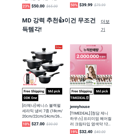
파스, 무릎 어깨 허리 관
$39.99
50%
$79.99
$50.00
23%
$65.00
절근육 통증 케어 쿨 한
방 통증패치
MD 강력 추천👍이건 무조건
더보
득템각!
기
Free Shipping
Md pick
Free Shipping
Md pick
ODK One
TIMEDEAL⏰
[라체나] 베니스 블랙펄
jennyhouse
세라믹 냄비 7종 (18cm/
[TIMEDEAL] [청담 제니
20cm/22cm/24cm/26c
하우스] 프리미엄 헤어컬
m/28cm/36cm)미국내
$27.00
러 크림타입 염색약 120
10%
$30.00
최저가보장, 품질보장 -
g (2개 세트) Premium H
$32.40
19%
$40.00
ODK Direct[주문당일출