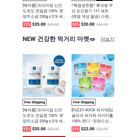
[해여름] 프리미엄 신안
*폭염생존템* 휴대용 무
도초도 천일염 100% '로'
선 손선풍기 1+1 세트
양치소금 200g x 2개 세
(랜덤 색상 발송) 스탠드
트 #식용등급소금 #천연
+USB충전기 포함 Portab
$35.00
$20.00
12%
$40.00
50%
$40.00
구강케어 Dental Sea Sal
le Mini Fan 2 Pack (Rand
t 2 Pack
om Color)|주문당일출고
NEW 건강한 먹거리 마켓🥗
더보기
Free Shipping
Free Shipping
[해여름] 프리미엄 신안
[FUZZY ROCK 퍼지락]잉
도초도 천일염 100% '로'
글리쉬 퍼지락 자이리톨
양치소금 200g x 2개 세
100% 캔디 - 핀란드산 자
트 #식용등급소금 #천연
이리톨 100% 사탕 40g *
$35.00
$22.00
12%
$40.00
21%
$28.00
구강케어 Dental Sea Sal
4개 세트 / 양치 대용 구