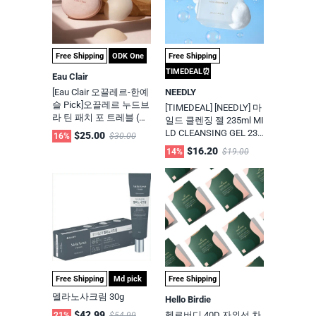
Free Shipping
ODK One
Free Shipping
TIMEDEAL⏰
Eau Clair
[Eau Clair 오끌레르-한예
NEEDLY
슬 Pick]오끌레르 누드브
[TIMEDEAL] [NEEDLY] 마
라 틴 패치 포 트레블 (스
일드 클렌징 젤 235ml MI
킨 니플 패치)-6종 / 올리
LD CLEANSING GEL 235
$25.00
16%
$30.00
브영, 무신사, 29cm 화제
ML #여드름기능성#미
$16.20
14%
$19.00
의 이너템 - ODK Direct
세먼지클렌징
(주문당일출고)
Free Shipping
Md pick
Free Shipping
멜라노사크림 30g
Hello Birdie
$42.99
헬로버디 40D 자외선 차
21%
$54.99