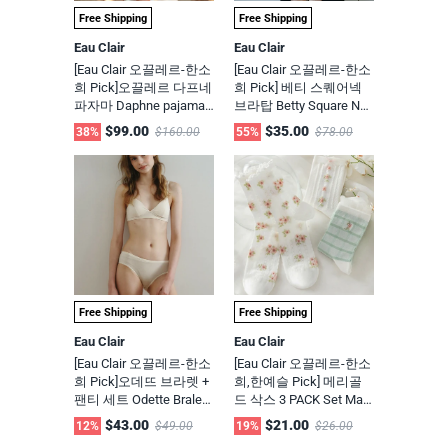
Free Shipping
Free Shipping
Eau Clair
Eau Clair
[Eau Clair 오끌레르-한소
[Eau Clair 오끌레르-한소
희 Pick]오끌레르 다프네
희 Pick] 베티 스퀘어넥
파자마 Daphne pajama /
브라탑 Betty Square Nec
무신사, 29cm 화제의 파
k Bra Top / 무신사, 29c
$99.00
$35.00
38%
$160.00
55%
$78.00
자마 - ODK Direct(주문
m 화제의 브랜드
당일출고)
Free Shipping
Free Shipping
Eau Clair
Eau Clair
[Eau Clair 오끌레르-한소
[Eau Clair 오끌레르-한소
희 Pick]오데뜨 브라렛 +
희,한예슬 Pick] 메리골
팬티 세트 Odette Bralett
드 삭스 3 PACK Set Mari
e + Panty Set / 무신사, 2
gold 3 Piece Socks Set /
$43.00
$21.00
12%
$49.00
19%
$26.00
9cm 화제의 브랜드
무신사, 29cm 화제의 브