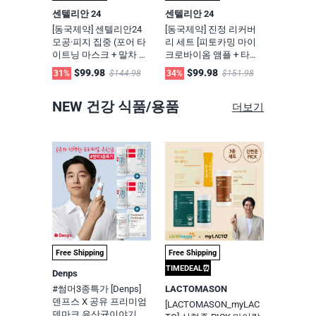
센텔리안 24
센텔리안 24
[동국제약] 센텔리안24
[동국제약] 진정 리커버
모공·피지 집중 (포어 타
리 세트 [피토카밍 마이
이트닝 마스크 + 말차 필
크로바이옴 앰플 + 타임
링젤 + 더블 타이트닝 앰
리버스 제로 + 아젤라익
$99.98
$99.98
31%
$144.98
34%
$151.98
플 패드 + 마데카 파우더
세럼 + 하이드라 카밍 크
티트리 + 아젤라익 세럼)
림 + 테카파우더]
NEW 건강 식품/용품
더보기
Free Shipping
Free Shipping
TIMEDEAL⏰
Denps
#썸머3종특가 [Denps]
LACTOMASON
덴프스 X 공유 프리미엄
[LACTOMASON_myLAC
덴마크 유산균이야기 프