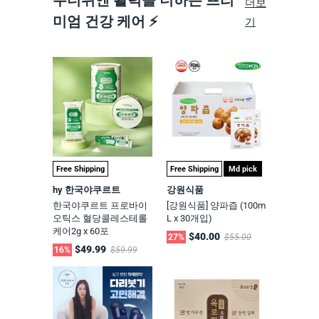
무더위엔 활력을 더하는 프리
더보
고)
미엄 건강 케어 ⚡
기
Free Shipping
Free Shipping
Md pick
hy 한국야쿠르트
강원식품
한국야쿠르트 프로바이
[강원식품] 양파즙 (100m
오틱스 혈당콜레스테롤
L x 30개입)
케어2g x 60포
$40.00
27%
$55.00
$49.99
16%
$59.99