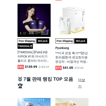
air Color Cream Type Dy
발]
e 120g (2 Pack Set)
Free Shipping
Md pick
Free Shipping
Md pick
TIMEDEAL⏰
Pyunkang
[TIMEDEAL] [Pulio] #윤
**미국 런칭 특가**[편강
아PICK #1위 마사지기
한의원]한국 편강한의원
풀리오 종아리 마사지기
편강차 - 비염개선 처방
V3 3중 에어셀 기술 Calf
배도라지 금은화 (80ml*
$139.99
24%
$184.99
$41.00
41%
$70.00
Massager V3
10개) 2개 세트- 한국 스
타 한의사 서효석 원장
🥇 7월 판매 랭킹 TOP 모음
제조
더보
🏆
기