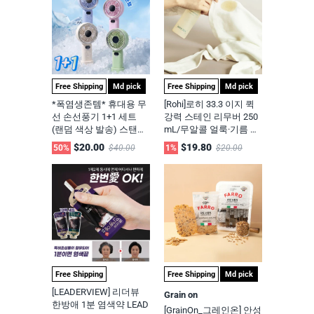
Free Shipping
Md pick
Free Shipping
Md pick
*폭염생존템* 휴대용 무
[Rohi]로히 33.3 이지 퀵
선 손선풍기 1+1 세트
강력 스테인 리무버 250
(랜덤 색상 발송) 스탠드
mL/무알콜 얼룩·기름 분
+USB충전기 포함 Portab
해 저자극 제거제 33.3 E
$20.00
$19.80
50%
$40.00
1%
$20.00
le Mini Fan 2 Pack (Rand
asy Quick Stain Remove
om Color)|주문당일출고
r [무료배송+CP-1트리트
머트 25ml 증정]
Free Shipping
Free Shipping
Md pick
[LEADERVIEW] 리더뷰
Grain on
한방애 1분 염색약 LEAD
[GrainOn_그레인온] 안성