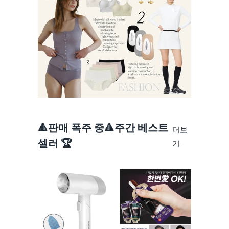
🔺판매 폭주 중🔺주간 베스트
더보
셀러 🏆
기