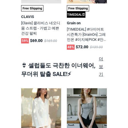
Free Shipping
Free Shipping
TIMEDEAL⏰
CLAVIS
[Clavis] 클라비스 네오디
Grain on
뮴 스트랩 - 가볍고 예쁜
[TIMEDEAL] #다이어트
건강 팔찌
시즌특가 [GrainOn] 그레
인온 #이지혜PICK #안
$69.00
59%
$169.00
성재셰프 한정 기획 세트
$72.00
48%
$139.00
(그린 캡슐레이션 말차맛
1개+골드 파로효소 캡슐
더
레이션 1개+프라임 캡슐
👙 셀럽들도 극찬한 이너웨어,
레이션 1개+파로 누룽지
보
1박스+안성재 쉐프 파로
무더위 탈출 SALE!⚡
기
리조또 2종*2개)