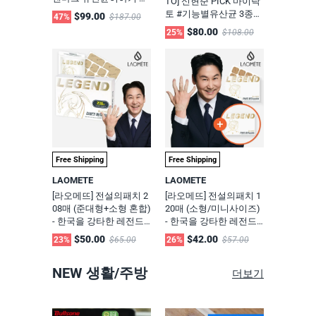
TO] 신현준 PICK 마이락
로 1박스 + 유산균이야기
토 #기능별유산균 3종
$99.00
47%
$187.00
1박스 + 다이어트 1박스
세트 에스플러스 파우더
$80.00
25%
$108.00
세트
형 1박스 + 쾌변 캡슐 1박
스 + 모더바이옴 비오틴
프로바이오틱스 100억 1
박스
Free Shipping
Free Shipping
LAOMETE
LAOMETE
[라오메뜨] 전설의패치 2
[라오메뜨] 전설의패치 1
08매 (준대형+소형 혼합)
20매 (소형/미니사이즈)
- 한국을 강타한 레전드
- 한국을 강타한 레전드
파스, 무릎 어깨 허리 관
파스, 무릎 어깨 허리 관
$50.00
$42.00
23%
$65.00
26%
$57.00
절근육 통증 케어 쿨 한
절근육 통증 케어 쿨 한
방 통증패치
방 통증패치
NEW 생활/주방
더보기