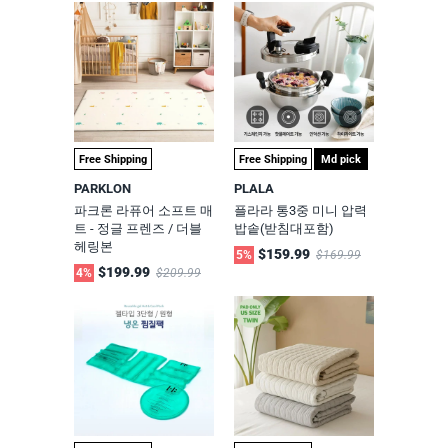
Free Shipping
Free Shipping
Md pick
PARKLON
PLALA
파크론 라퓨어 소프트 매
플라라 통3중 미니 압력
트 - 정글 프렌즈 / 더블
밥솥(받침대포함)
헤링본
$159.99
5%
$169.99
$199.99
4%
$209.99