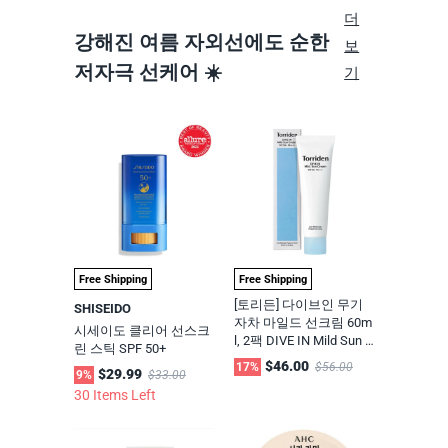
랜드
더
강해진 여름 자외선에도 순한
보
저자극 선케어 ☀️
기
Free Shipping
Free Shipping
[토리든] 다이브인 무기
SHISEIDO
자차 마일드 선크림 60m
시세이도 클리어 선스크
l, 2팩 DIVE IN Mild Sun C
린 스틱 SPF 50+
ream SPF 50+ PA++++,
$46.00
17%
$56.00
$29.99
9%
$33.00
(2 pack)
30 Items Left