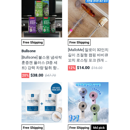
Free Shipping
Free Shipping
[MalloMe] 말로미 32인치
Bullsone
길이 조절형 캠핑 바비큐
[Bullsone] 불스원 냄새싹
꼬치 로스팅 포크 (5개 세
훈증캔 플러스 (3종 세
트+내열 캔버스 파우치)
$14.00
트) 강력 차량 탈취 향기
12%
$16.00
304 스테인리스 / 안전
톡톡/담배 냄새제거/찌
$38.00
20%
$47.70
설계
든 냄새제거 [프레쉬허브
향,아쿠아민트,숲속향]
Free Shipping
Free Shipping
Md pick