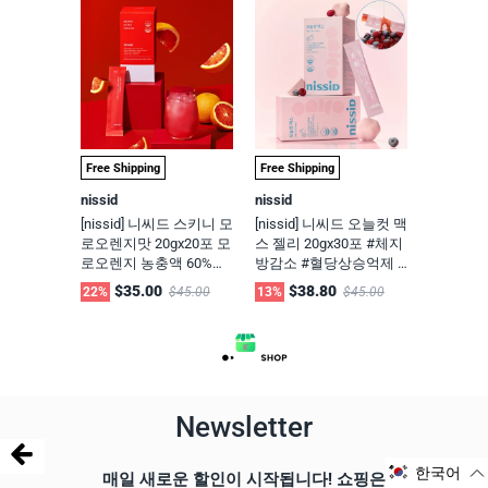
t 2 Pack
취제거<스타벅스/투썸
플레이스 입점 사탕>
Free Shipping
Free Shipping
nissid
nissid
[nissid] 니씨드 스키니 모
[nissid] 니씨드 오늘컷 맥
로오렌지맛 20gx20포 모
스 젤리 20gx30포 #체지
로오렌지 농충액 60%함
방감소 #혈당상승억제 #
유(아이스티로 드세요) #
에너지생성 새콤달콤 베
$35.00
$38.80
22%
$45.00
13%
$45.00
카페인ZERO #체지방감
리 맛 ONL CUT MAX
소 SKINNY MORO ORAN
GE
Newsletter
한국어
매일 새로운 할인이 시작됩니다! 쇼핑은