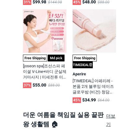
$99.98
$48.00
31%
$144.98
45%
$88.00
플 패드 + 마데카 파우더
#모공케어 120g*4개
티트리 + 아젤라익 세럼)
Free Shipping
Md pick
Free Shipping
TIMEDEAL⏰
[joseon spa]조선스파 페
이셜 V-Line+바디 군살제
Aperire
거마사지 | 미세전류 이
[TIMEDEAL] 아페리레 -
너셀 부스터 - 매일 5분으
$55.00
37%
$88.00
본품 2개 블루잉 데이즈
로 강력 V라인 홈케어 디
글로우밤 (비건) 청담순
바이스 (EMS 미세 전류+
수 수경대표 공동개발 1
RF 고주파) + 콜라겐 부
$34.99
45%
$64.00
초광채 스틱
스팅 젤 증정 Nanocurren
t Face Innercell Booster
더운 여름을 책임질 실용 끝판
더보
Device
왕 생활템 🏠
기