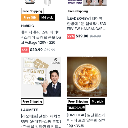
Free Shipping
Free Shipping
Free Gift
Md pick
[LEADERVIEW] 리더뷰
한방애 1분 염색약 LEAD
HuBDIC
ERVIEW HANBANGAE 1
휴비딕 폴딩 스팀 다리미
MIN HAIR COLOR DYE ,
$39.00
22%
$50.00
+ 스티머 글러브 콤보 Du
10Pack (자연갈색 5호,
al Voltage 120V - 220
흑갈색 7호 중 선택))
$20.99
65%
$59.99
Free Shipping
Free Shipping
Md pick
TIMEDEAL⏰
LAOMETE
[TIMEDEAL] 일진헬스케
[라오메뜨] 전설의패치 2
어 - 더 로얄 알부민 진액
08매 (준대형+소형 혼합)
15g x 30포
- 한국을 강타한 레전드