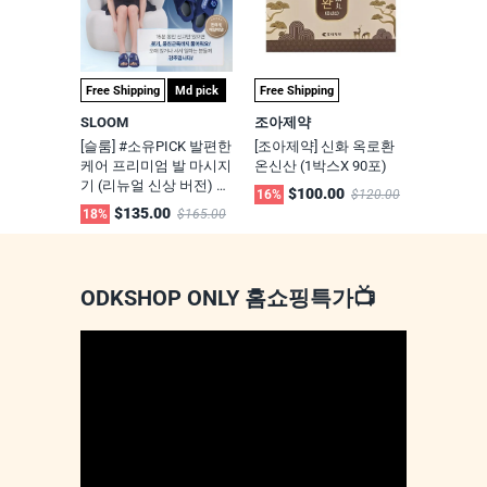
Free Shipping
Md pick
Free Shipping
SLOOM
조아제약
[슬룸] #소유PICK 발편한
[조아제약] 신화 옥로환
케어 프리미엄 발 마시지
온신산 (1박스X 90포)
기 (리뉴얼 신상 버전) 8
$100.00
16%
$120.00
단계 EMS 슬리퍼
$135.00
18%
$165.00
ODKSHOP ONLY 홈쇼핑특가📺