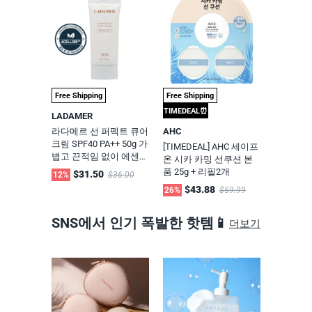
Free Shipping
Free Shipping
TIMEDEAL⏰
LADAMER
라다메르 선 퍼펙트 큐어
AHC
크림 SPF40 PA++ 50g 가
[TIMEDEAL] AHC 세이프
볍고 끈적임 없이 에센스
온 시카 카밍 선쿠션 본
제형 선크림(인천공항면
품 25g + 리필2개
$31.50
12%
$36.00
세점 입점 인기상품))
$43.88
26%
$59.99
SNS에서 인기 폭발한 핫템📱
더보기