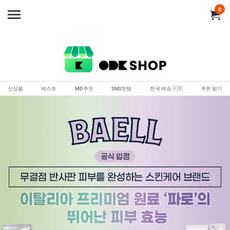
0
신상품
베스트
MD추천
SNS핫템
한국 배송 🇰🇷
쿠폰 받기