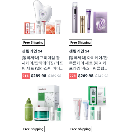
Free Shipping
Free Shipping
센텔리안 24
센텔리안 24
[동국제약] 프리미엄 괄
[동국제약] 아이케어/잔
사케어/안티에이징/리프
주름케어 세트 (마데카
팅 세트 (엘라스틱 마이
프라임 맥스 + 링클캡처
크로바이옴 앰플 + 토너
스틱 + PDRN 아이크림 +
$289.98
$269.98
21%
$369.98
22%
$349.98
+ 마데카크림 타임리버
PDRN 아이패치 6매)
스 + PDRN 겔마스크 +
부스팅샷젤 + 리추얼 화
이트펄
Free Shipping
Free Shipping