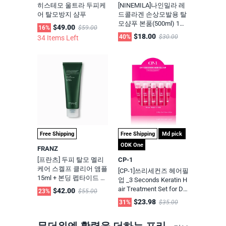
히스테모 울트라 두피케
[NINEMILA]나인밀라 레
어 탈모방지 샴푸
드콜라겐 손상모발용 탈
모샴푸 본품(500ml) 1개,
$49.00
16%
$59.00
그린로즈향 (+리필 500m
$18.00
40%
$30.00
34 Items Left
l 추가 선택 가능)
Free Shipping
Free Shipping
Md pick
ODK One
FRANZ
[프란츠] 두피 탈모 멜리
CP-1
케어 스켈프 클리어 앰플
[CP-1]쓰리세컨즈 헤어필
15ml + 본딩 펩타이드 노
업 _3 Seconds Keratin H
워시 트리트먼트 120ml
air Treatment Set for Dry
$42.00
23%
$55.00
Damaged hair, Protein M
$23.98
31%
$35.00
ask, Salon quality self h
air care(13mlx20ea) - O
DK Direct(주문당일출