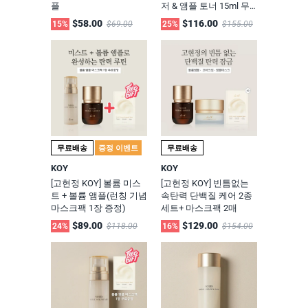
플
저 & 앰플 토너 15ml 무
료증정
$58.00
$116.00
15%
$69.00
25%
$155.00
무료배송
증정 이벤트
무료배송
KOY
KOY
[고현정 KOY] 볼륨 미스
[고현정 KOY] 빈틈없는
트 + 볼륨 앰플(런칭 기념
속탄력 단백질 케어 2종
마스크팩 1장 증정)
세트+ 마스크팩 2매
$89.00
$129.00
24%
$118.00
16%
$154.00