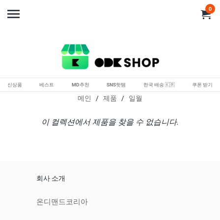
0
신상품
베스트
MD추천
SNS핫템
한국 배송 🇰🇷
쿠폰 받기
메인
/
제품
/
일월
이 컬렉션에서 제품을 찾을 수 없습니다.
회사 소개
온디맨드코리아