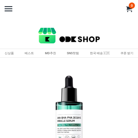
0
신상품
베스트
MD추천
SNS핫템
한국 배송 🇰🇷
쿠폰 받기