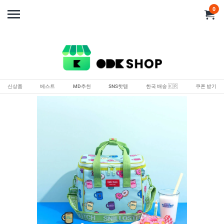
0
신상품
베스트
MD추천
SNS핫템
한국 배송 🇰🇷
쿠폰 받기