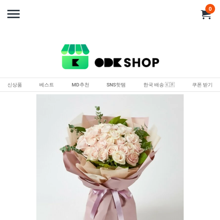
0
신상품
베스트
MD추천
SNS핫템
한국 배송 🇰🇷
쿠폰 받기