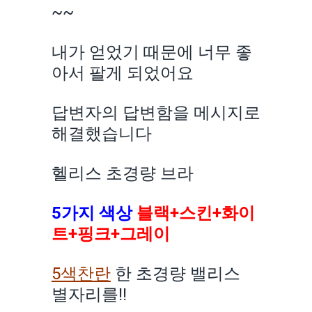
~~
내가 얻었기 때문에 너무 좋
아서 팔게 되었어요
답변자의 답변함을 메시지로
해결했습니다
헬리스 초경량 브라
5가지 색상
블랙+스킨+화이
트+핑크+그레이
5색찬란
한 초경량 밸리스
별자리를!!