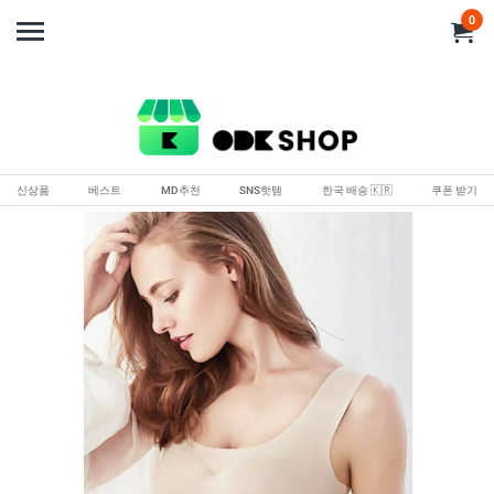
0
신상품
베스트
MD추천
SNS핫템
한국 배송 🇰🇷
쿠폰 받기