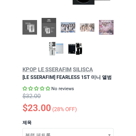
KPOP
LE SSERAFIM
SILISCA
[LE SSERAFIM] FEARLESS 1ST 미니 앨범
No reviews
$32.00
$23.00
(
28
% OFF)
제목