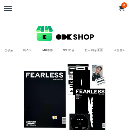
0
신상품
베스트
MD추천
SNS핫템
한국 배송 🇰🇷
쿠폰 받기