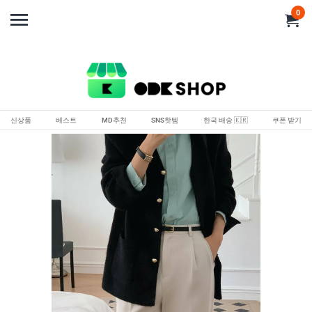
0
신상품
베스트
MD추천
SNS핫템
한국 배송 🇰🇷
쿠폰 받기