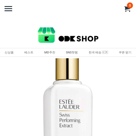
0
신상품
베스트
MD추천
SNS핫템
한국 배송 🇰🇷
쿠폰 받기