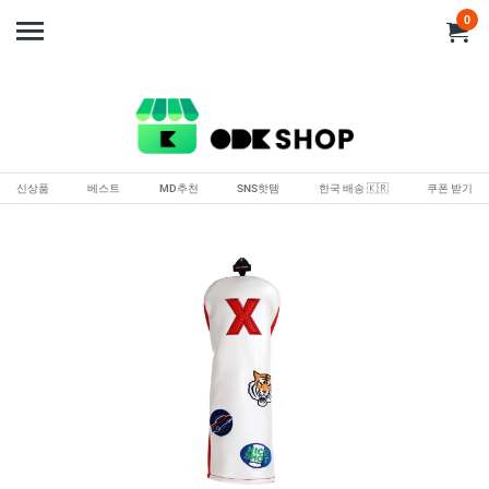
0
신상품
베스트
MD추천
SNS핫템
한국 배송 🇰🇷
쿠폰 받기