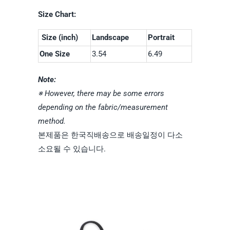
Size Chart:
Size (inch)
Landscape
Portrait
One Size
3.54
6.49
Note:
※ However, there may be some errors
depending on the fabric/measurement
method.
본제품은 한국직배송으로 배송일정이 다소
소요될 수 있습니다.