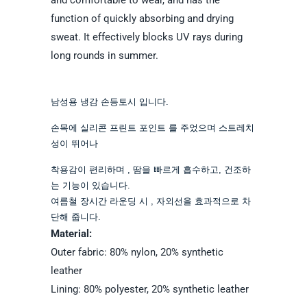
and comfortable to wear, and has the
function of quickly absorbing and drying
sweat. It effectively blocks UV rays during
long rounds in summer.
남성용
냉
감
손등
토
시
입니다.
손
목
에
실리콘
프린트
포
인
트
를
주었으며
스
트
레
치
성
이
뛰어나
착
용
감
이
편
리
하
며
,
땀
을
빠르게
흡수
하고,
건
조
하
는
기
능
이
있습니다.
여름철
장시간
라운딩
시
,
자
외
선
을
효과적으로
차
단
해
줍니다.
Material:
Outer fabric: 80% nylon, 20% synthetic
leather
Lining: 80% polyester, 20% synthetic leather