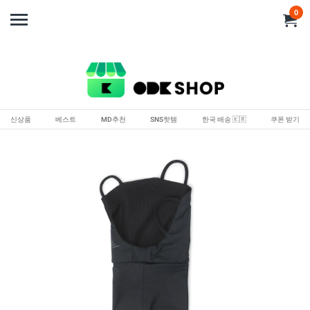
0
신상품
베스트
MD추천
SNS핫템
한국 배송 🇰🇷
쿠폰 받기