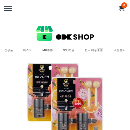
0
신상품
베스트
MD추천
SNS핫템
한국 배송 🇰🇷
쿠폰 받기