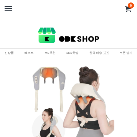
0
신상품
베스트
MD추천
SNS핫템
한국 배송 🇰🇷
쿠폰 받기