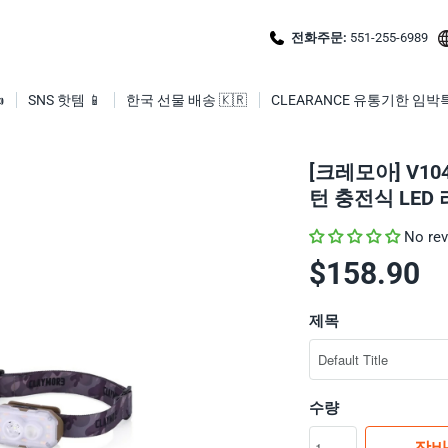
전화주문:
551-255-6989

SNS 핫템 📱
한국 선물 배송 🇰🇷
CLEARANCE 유통기한 임박
[크레모아] V10
턴 충전식 LED 
No re
$158.90
제목
수량