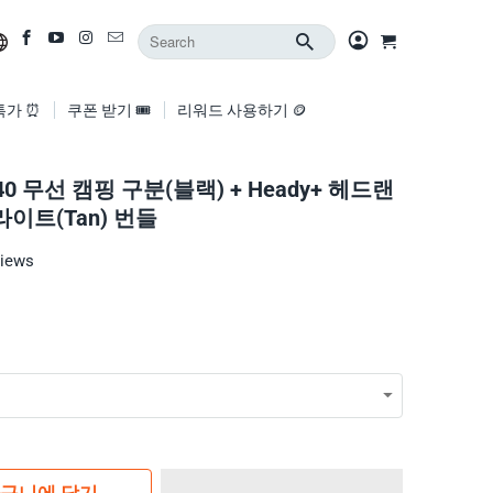
특가 ⏰
쿠폰 받기 🎟️
리워드 사용하기 🪙
40 무선 캠핑 구분(블랙) + Heady+ 헤드랜
라이트(Tan) 번들
views