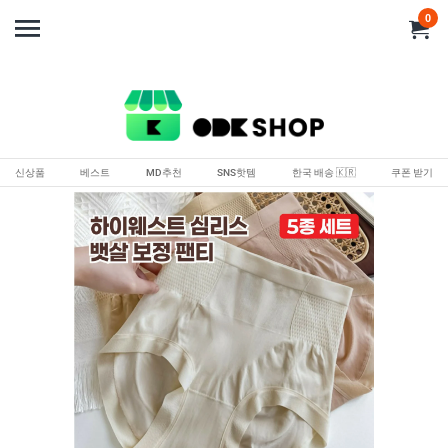
0
신상품
베스트
MD추천
SNS핫템
한국 배송 🇰🇷
쿠폰 받기