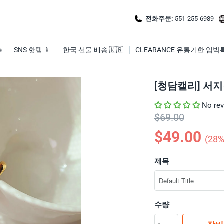
전화주문:
551-255-6989

SNS 핫템 📱
한국 선물 배송 🇰🇷
CLEARANCE 유통기한 임박
[청담캘리] 서지
No re
$69.00
$49.00
(
28
%
제목
수량