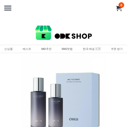
0
신상품
베스트
MD추천
SNS핫템
한국 배송 🇰🇷
쿠폰 받기