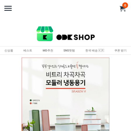
0
신상품
베스트
MD추천
SNS핫템
한국 배송 🇰🇷
쿠폰 받기