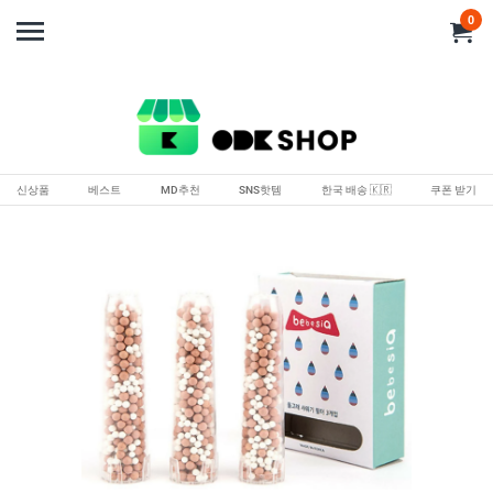
0
신상품
베스트
MD추천
SNS핫템
한국 배송 🇰🇷
쿠폰 받기