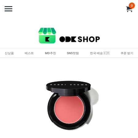
0
신상품
베스트
MD추천
SNS핫템
한국 배송 🇰🇷
쿠폰 받기