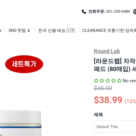
전화주문:
551-255-6989

SNS 핫템 📱
한국 선물 배송 🇰🇷
CLEARANCE 유통기한 임박
Round Lab
[라운드랩] 자작
패드 (80매입) 세트 
Moisturizing P
No re
$45.00
$38.99
(
13
%
제목