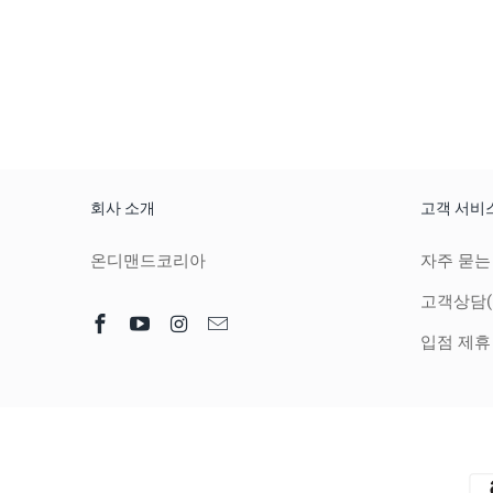
회사 소개
고객 서비
온디맨드코리아
자주 묻는
고객상담(
입점 제휴