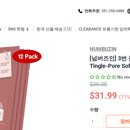
전화주문:
551-255-6989

SNS 핫템 📱
한국 선물 배송 🇰🇷
CLEARANCE 유통기한 임박
NUMBUZIN
[넘버즈인] 3번
Tingle-Pore So
No re
$36.00
$31.99
(
11
%
수량
장바