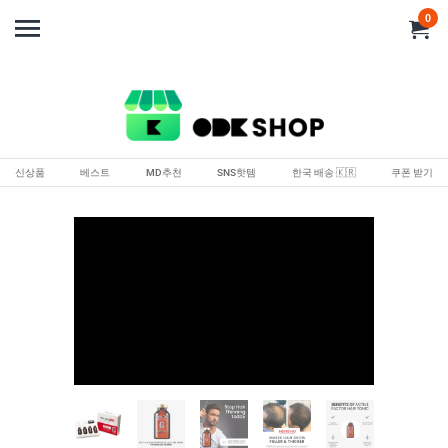
0
신상품
베스트
MD추천
SNS핫템
한국 배송 🇰🇷
쿠폰 받기