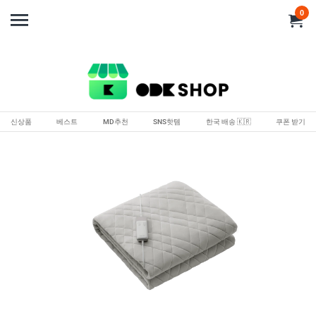
0
신상품
베스트
MD추천
SNS핫템
한국 배송 🇰🇷
쿠폰 받기